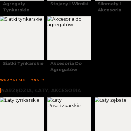
Agregaty
Stojany I Wirniki
Silomaty I
Tynkarskie
Akcesoria
Siatki Tynkarskie
Akcesoria Do
Agregatów
WSZYSTKIE: TYNKI
Narzędzia, Łaty I Akcesoria
NARZĘDZIA, ŁATY, AKCESORIA