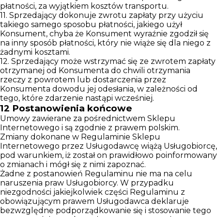
płatności, za wyjątkiem kosztów transportu.
11. Sprzedający dokonuje zwrotu zapłaty przy użyciu
takiego samego sposobu płatności, jakiego użył
Konsument, chyba że Konsument wyraźnie zgodził się
na inny sposób płatności, który nie wiąże się dla niego z
żadnymi kosztami.
12. Sprzedający może wstrzymać się ze zwrotem zapłaty
otrzymanej od Konsumenta do chwili otrzymania
rzeczy z powrotem lub dostarczenia przez
Konsumenta dowodu jej odesłania, w zależności od
tego, które zdarzenie nastąpi wcześniej.
12
Postanowienia końcowe
Umowy zawierane za pośrednictwem Sklepu
Internetowego i są zgodnie z prawem polskim.
Zmiany dokonane w Regulaminie Sklepu
Internetowego przez Usługodawcę wiążą Usługobiorcę,
pod warunkiem, iż został on prawidłowo poinformowany
o zmianach i mógł się z nimi zapoznać.
Żadne z postanowień Regulaminu nie ma na celu
naruszenia praw Usługobiorcy. W przypadku
niezgodności jakiejkolwiek części Regulaminu z
obowiązującym prawem Usługodawca deklaruje
bezwzględne podporządkowanie się i stosowanie tego