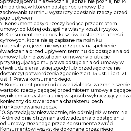
Sprzedającemu niezwłocznie, jednak nie później niż 14
dni od dnia, w którym odstąpił od umowy. Do
zachowania terminu wystarczy odesłanie rzeczy przed
jego upływem.
7. Konsument odsyła rzeczy będące przedmiotem
umowy, od której odstąpił na własny koszt i ryzyko.
8. Konsument nie ponosi kosztów dostarczania treści
cyfrowych, które nie są zapisane na nośniku
materialnym, jeżeli nie wyraził zgody na spełnienie
świadczenia przed upływem terminu do odstąpienia od
umowy lub nie został poinformowany o utracie
przysługującego mu prawa odstąpienia od umowy w
chwili udzielania takiej zgody lub przedsiębiorca nie
dostarczył potwierdzenia zgodnie z art. 15 ust. 1 i art. 21
ust. 1. Prawa konsumenckiego.
9. Konsument ponosi odpowiedzialność za zmniejszenie
wartości rzeczy będącej przedmiotem umowy a będące
wynikiem korzystania z niej w sposób wykraczający poza
konieczny do stwierdzenia charakteru, cech
i funkcjonowania rzeczy.
10. Sprzedający niezwłocznie, nie później niż w terminie
14 dni od dnia otrzymania oświadczenia o odstąpieniu
od umowy złożonego przez Konsumenta zwróci
Konsumentowi wszystkie dokonane przez niego