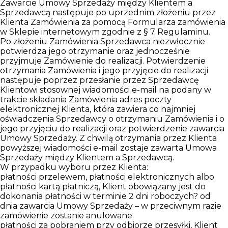
Zawarcie Umowy Sprzedaży między Klientem a
Sprzedawcą następuje po uprzednim złożeniu przez
Klienta Zamówienia za pomocą Formularza zamówienia
w Sklepie internetowym zgodnie z § 7 Regulaminu.
Po złożeniu Zamówienia Sprzedawca niezwłocznie
potwierdza jego otrzymanie oraz jednocześnie
przyjmuje Zamówienie do realizacji. Potwierdzenie
otrzymania Zamówienia i jego przyjęcie do realizacji
następuje poprzez przesłanie przez Sprzedawcę
Klientowi stosownej wiadomości e-mail na podany w
trakcie składania Zamówienia adres poczty
elektronicznej Klienta, która zawiera co najmniej
oświadczenia Sprzedawcy o otrzymaniu Zamówienia i o
jego przyjęciu do realizacji oraz potwierdzenie zawarcia
Umowy Sprzedaży. Z chwilą otrzymania przez Klienta
powyższej wiadomości e-mail zostaje zawarta Umowa
Sprzedaży między Klientem a Sprzedawcą.
W przypadku wyboru przez Klienta:
płatności przelewem, płatności elektronicznych albo
płatności kartą płatniczą, Klient obowiązany jest do
dokonania płatności w terminie 2 dni roboczych? od
dnia zawarcia Umowy Sprzedaży – w przeciwnym razie
zamówienie zostanie anulowane.
płatności za pobraniem przy odbiorze przesyłki, Klient