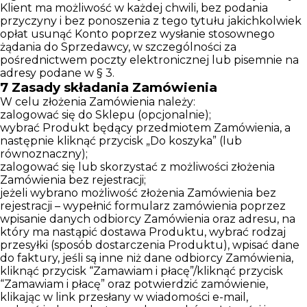
Klient ma możliwość w każdej chwili, bez podania
przyczyny i bez ponoszenia z tego tytułu jakichkolwiek
opłat usunąć Konto poprzez wysłanie stosownego
żądania do Sprzedawcy, w szczególności za
pośrednictwem poczty elektronicznej lub pisemnie na
adresy podane w § 3.
7
Zasady składania Zamówienia
W celu złożenia Zamówienia należy:
zalogować się do Sklepu (opcjonalnie);
wybrać Produkt będący przedmiotem Zamówienia, a
następnie kliknąć przycisk „Do koszyka” (lub
równoznaczny);
zalogować się lub skorzystać z możliwości złożenia
Zamówienia bez rejestracji;
jeżeli wybrano możliwość złożenia Zamówienia bez
rejestracji – wypełnić formularz zamówienia poprzez
wpisanie danych odbiorcy Zamówienia oraz adresu, na
który ma nastąpić dostawa Produktu, wybrać rodzaj
przesyłki (sposób dostarczenia Produktu), wpisać dane
do faktury, jeśli są inne niż dane odbiorcy Zamówienia,
kliknąć przycisk “Zamawiam i płacę”/kliknąć przycisk
“Zamawiam i płacę” oraz potwierdzić zamówienie,
klikając w link przesłany w wiadomości e-mail,