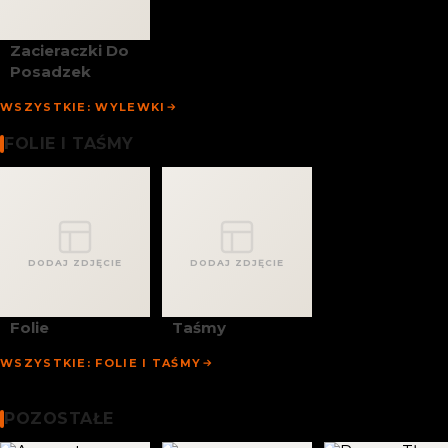
Zacieraczki Do
Posadzek
WSZYSTKIE: WYLEWKI
Folie I Taśmy
FOLIE I TAŚMY
DODAJ ZDJĘCIE
DODAJ ZDJĘCIE
Folie
Taśmy
WSZYSTKIE: FOLIE I TAŚMY
Chemia Budowlana
Pozostałe
POZOSTAŁE