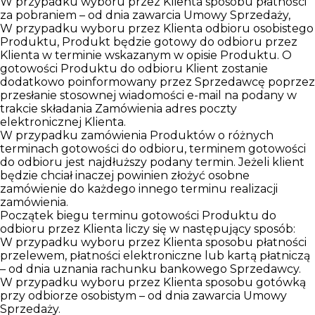
W przypadku wyboru przez Klienta sposobu płatności
za pobraniem – od dnia zawarcia Umowy Sprzedaży,
W przypadku wyboru przez Klienta odbioru osobistego
Produktu, Produkt będzie gotowy do odbioru przez
Klienta w terminie wskazanym w opisie Produktu. O
gotowości Produktu do odbioru Klient zostanie
dodatkowo poinformowany przez Sprzedawcę poprzez
przesłanie stosownej wiadomości e-mail na podany w
trakcie składania Zamówienia adres poczty
elektronicznej Klienta.
W przypadku zamówienia Produktów o różnych
terminach gotowości do odbioru, terminem gotowości
do odbioru jest najdłuższy podany termin. Jeżeli klient
będzie chciał inaczej powinien złożyć osobne
zamówienie do każdego innego terminu realizacji
zamówienia.
Początek biegu terminu gotowości Produktu do
odbioru przez Klienta liczy się w następujący sposób:
W przypadku wyboru przez Klienta sposobu płatności
przelewem, płatności elektroniczne lub kartą płatniczą
– od dnia uznania rachunku bankowego Sprzedawcy.
W przypadku wyboru przez Klienta sposobu gotówką
przy odbiorze osobistym – od dnia zawarcia Umowy
Sprzedaży.