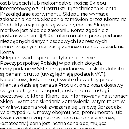
osób trzecich lub niekompatybilnością Sklepu
internetowego z infrastrukturą techniczną Klienta.
Przeglądanie asortymentu Sklepu nie wymaga
zakładania Konta. Składanie zamówień przez Klienta na
Produkty znajdujące się w asortymencie Sklepu
możliwe jest albo po założeniu Konta zgodnie z
postanowieniami § 6 Regulaminu albo przez podanie
niezbędnych danych osobowych i adresowych
umożliwiających realizację Zamówienia bez zakładania
Konta.
Sklep prowadzi sprzedaż tylko na terenie
Rzeczypospolitej Polskiej w polskich złotych.
Ceny podane w Sklepie są podane w polskich złotych i
są cenami brutto (uwzględniają podatek VAT).
Na końcową (ostateczną) kwotę do zapłaty przez
Klienta składa się cena za Produkt oraz koszt dostawy
(w tym opłaty za transport, dostarczenie i usługi
pocztowe), o której Klient jest informowany na stronach
Sklepu w trakcie składania Zamówienia, w tym także w
chwili wyrażenia woli związania się Umową Sprzedaży.
W przypadku Umowy obejmującej prenumeratę lub
świadczenie usług na czas nieoznaczony końcową
(ostateczną) ceną jest łączna cena obejmująca
wszystkie płatności za okres rozliczeniowy.