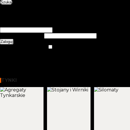
Szukaj
0
items
0,00
zł
Login / Register
Zarejestruj się
Utwórz konto
Nazwa użytkownika lub adres e-mail
*
Wymagane
Hasło
*
Wymagane
Zaloguj
Nie pamiętasz hasła?
Zapamiętaj mnie
Menu
0
items
0,00
zł
WYBIERZ KATEGORIĘ
Tynki
TYNKI