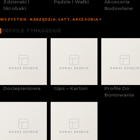
Zdzieraki I
Pędzle I Wałki
Akcesoria
Skrobaki
Budowlane
WSZYSTKIE: NARZĘDZIA, ŁATY, AKCESORIA
Profile Tynkarskie
PROFILE TYNKARSKIE
DODAJ ZDJĘCIE
DODAJ ZDJĘCIE
DODAJ ZDJĘCIE
Dociepleniowe
Gips – Karton
Profile Do
Boniowania
DODAJ ZDJĘCIE
DODAJ ZDJĘCIE