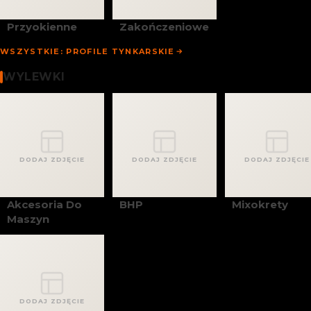
Przyokienne
Zakończeniowe
WSZYSTKIE: PROFILE TYNKARSKIE
Wylewki
WYLEWKI
DODAJ ZDJĘCIE
DODAJ ZDJĘCIE
DODAJ ZDJĘCIE
Akcesoria Do
BHP
Mixokrety
Maszyn
DODAJ ZDJĘCIE