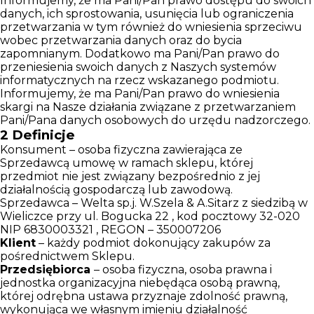
Informujemy, że ma Pani/Pan prawo dostępu do swoich
danych, ich sprostowania, usunięcia lub ograniczenia
przetwarzania w tym również do wniesienia sprzeciwu
wobec przetwarzania danych oraz do bycia
zapomnianym. Dodatkowo ma Pani/Pan prawo do
przeniesienia swoich danych z Naszych systemów
informatycznych na rzecz wskazanego podmiotu.
Informujemy, że ma Pani/Pan prawo do wniesienia
skargi na Nasze działania związane z przetwarzaniem
Pani/Pana danych osobowych do urzędu nadzorczego.
2
Definicje
Konsument – osoba fizyczna zawierająca ze
Sprzedawcą umowę w ramach sklepu, której
przedmiot nie jest związany bezpośrednio z jej
działalnością gospodarczą lub zawodową.
Sprzedawca – Welta sp.j. W.Szela & A.Sitarz z siedzibą w
Wieliczce przy ul. Bogucka 22 , kod pocztowy 32-020
NIP 6830003321 , REGON – 350007206
Klient
– każdy podmiot dokonujący zakupów za
pośrednictwem Sklepu.
Przedsiębiorca
– osoba fizyczna, osoba prawna i
jednostka organizacyjna niebędąca osobą prawną,
której odrębna ustawa przyznaje zdolność prawną,
wykonująca we własnym imieniu działalność