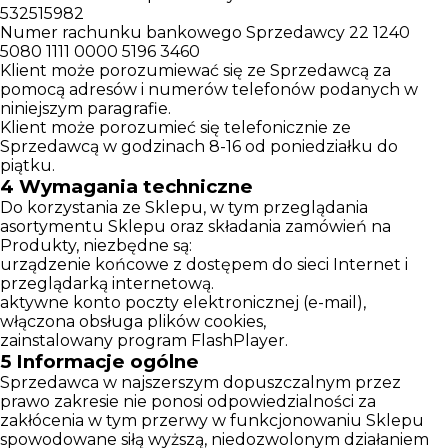
532515982
Numer rachunku bankowego Sprzedawcy 22 1240
5080 1111 0000 5196 3460
Klient może porozumiewać się ze Sprzedawcą za
pomocą adresów i numerów telefonów podanych w
niniejszym paragrafie.
Klient może porozumieć się telefonicznie ze
Sprzedawcą w godzinach 8-16 od poniedziałku do
piątku.
4
Wymagania techniczne
Do korzystania ze Sklepu, w tym przeglądania
asortymentu Sklepu oraz składania zamówień na
Produkty, niezbędne są:
urządzenie końcowe z dostępem do sieci Internet i
przeglądarką internetową.
aktywne konto poczty elektronicznej (e-mail),
włączona obsługa plików cookies,
zainstalowany program FlashPlayer.
5
Informacje ogólne
Sprzedawca w najszerszym dopuszczalnym przez
prawo zakresie nie ponosi odpowiedzialności za
zakłócenia w tym przerwy w funkcjonowaniu Sklepu
spowodowane siłą wyższą, niedozwolonym działaniem