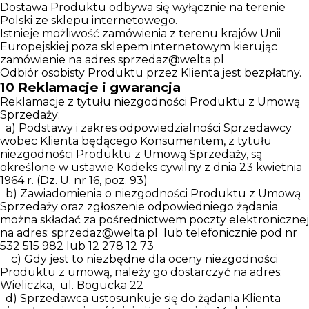
Dostawa Produktu odbywa się wyłącznie na terenie
Polski ze sklepu internetowego.
Istnieje możliwość zamówienia z terenu krajów Unii
Europejskiej poza sklepem internetowym kierując
zamówienie na adres
sprzedaz@welta.pl
Odbiór osobisty Produktu przez Klienta jest bezpłatny.
10
Reklamacje i gwarancja
Reklamacje z tytułu niezgodności Produktu z Umową
Sprzedaży:
a) Podstawy i zakres odpowiedzialności Sprzedawcy
wobec Klienta będącego Konsumentem, z tytułu
niezgodności Produktu z Umową Sprzedaży, są
określone w ustawie Kodeks cywilny z dnia 23 kwietnia
1964 r. (Dz. U. nr 16, poz. 93)
b) Zawiadomienia o niezgodności Produktu z Umową
Sprzedaży oraz zgłoszenie odpowiedniego żądania
można składać za pośrednictwem poczty elektronicznej
na adres:
sprzedaz@welta.pl
lub telefonicznie pod nr
532 515 982 lub 12 278 12 73
c) Gdy jest to niezbędne dla oceny niezgodności
Produktu z umową, należy go dostarczyć na adres:
Wieliczka, ul. Bogucka 22
d) Sprzedawca ustosunkuje się do żądania Klienta