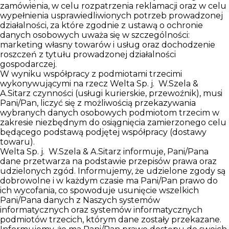
zamówienia, w celu rozpatrzenia reklamacji oraz w celu
wypełnienia usprawiedliwionych potrzeb prowadzonej
działalności, za które zgodnie z ustawą o ochronie
danych osobowych uważa się w szczególności:
marketing własny towarów i usług oraz dochodzenie
roszczeń z tytułu prowadzonej działalności
gospodarczej.
W wyniku współpracy z podmiotami trzecimi
wykonywującymi na rzecz Welta Sp. j. W.Szela &
A.Sitarz czynności (usługi kurierskie, przewoźnik), musi
Pani/Pan, liczyć się z możliwością przekazywania
wybranych danych osobowych podmiotom trzecim w
zakresie niezbędnym do osiągnięcia zamierzonego celu
będącego podstawą podjętej współpracy (dostawy
towaru).
Welta Sp. j. W.Szela & A.Sitarz informuje, Pani/Pana
dane przetwarza na podstawie przepisów prawa oraz
udzielonych zgód. Informujemy, że udzielone zgody są
dobrowolne i w każdym czasie ma Pani/Pan prawo do
ich wycofania, co spowoduje usunięcie wszelkich
Pani/Pana danych z Naszych systemów
informatycznych oraz systemów informatycznych
podmiotów trzecich, którym dane zostały przekazane.