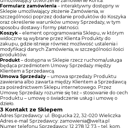
umożliwiający utworzenie zamówienie Konta.
Formularz zamówienia
– interaktywny dostępny w
Sklepie umożliwiający złożenie Zamówienia, w
szczególności poprzez dodanie produktów do Koszyka
oraz określenie warunków umowy Sprzedaży, w tym
sposobu dostawy i formy płatności.
Koszyk
– element oprogramowania Sklepu, w którym
widoczne są wybrane przez Klienta Produkty do
zakupu, gdzie istnieje również możliwość ustalenia i
modyfikacji danych Zamówienia, w szczególności ilości
produktów.
Produkt
– dostępna w Sklepie rzecz ruchoma/usługa
będąca przedmiotem Umowy Sprzedaży między
Klientem a Sprzedawcą.
Umowa Sprzedaży
– umowa sprzedaży Produktu
zawierana albo zawarta między Klientem a Sprzedawcą
za pośrednictwem Sklepu internetowego. Przez
Umowę Sprzedaży rozumie się też – stosowanie do cech
Produktu – umowę o świadczenie usług i umowę o
dzieło.
3
Kontakt ze Sklepem
Adres Sprzedawcy: ul. Bogucka 22, 32-020 Wieliczka
Adres e-mail Sprzedawcy: zamowienia@welta.pl
Numer telefonu Sprzedawcy: 12 278 12 73 – tel. kom.