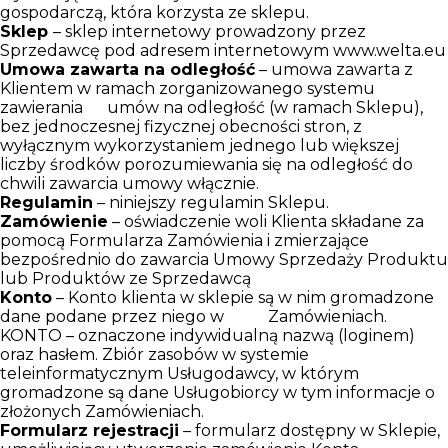
gospodarczą, która korzysta ze sklepu.
Sklep
– sklep internetowy prowadzony przez
Sprzedawcę pod adresem internetowym www.welta.eu
Umowa zawarta na odległość
– umowa zawarta z
Klientem w ramach zorganizowanego systemu
zawierania umów na odległość (w ramach Sklepu),
bez jednoczesnej fizycznej obecności stron, z
wyłącznym wykorzystaniem jednego lub większej
liczby środków porozumiewania się na odległość do
chwili zawarcia umowy włącznie.
Regulamin
– niniejszy regulamin Sklepu.
Zamówienie
– oświadczenie woli Klienta składane za
pomocą Formularza Zamówienia i zmierzające
bezpośrednio do zawarcia Umowy Sprzedaży Produktu
lub Produktów ze Sprzedawcą
Konto
– Konto klienta w sklepie są w nim gromadzone
dane podane przez niego w Zamówieniach.
KONTO – oznaczone indywidualną nazwą (loginem)
oraz hasłem. Zbiór zasobów w systemie
teleinformatycznym Usługodawcy, w którym
gromadzone są dane Usługobiorcy w tym informacje o
złożonych Zamówieniach.
Formularz rejestracji
– formularz dostępny w Sklepie,