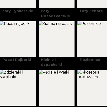
Łaty Tynkarskie
Łaty
Łaty Zębate
Posadzkarskie
Pace I Rajberki
Kielnie I
Poziomice
Szpachelki