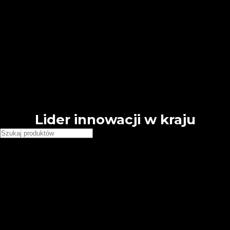
🕗 Pn - Pt 8:00 - 16:00
Free shipping for all orders of $150
English
Deutsch
French
Requires WPML plugin
Country
United States (USD)
Deutschland (EUR)
Japan (JPY)
Lider innowacji w kraju
Wybierz kategorie
Chemia budowlana
Grunty tynkarskie Dolina Nidy
Grunty tynkarskie GT Premium
Folie i taśmy
Folie
Taśmy
Narzędzia, łaty i akcesoria
Akcesoria budowlane