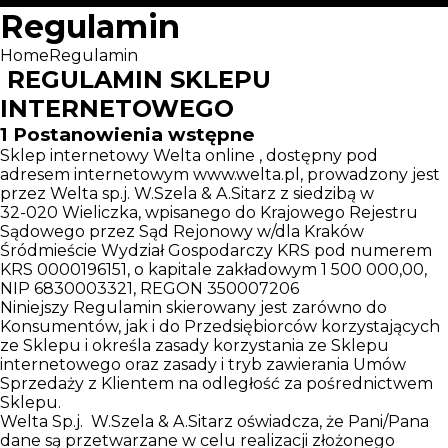
Regulamin
Home
Regulamin
REGULAMIN SKLEPU
INTERNETOWEGO
1
Postanowienia wstępne
Sklep internetowy Welta online , dostępny pod
adresem internetowym www.welta.pl, prowadzony jest
przez Welta sp.j. W.Szela & A.Sitarz z siedzibą w
32-020 Wieliczka, wpisanego do Krajowego Rejestru
Sądowego przez Sąd Rejonowy w/dla Kraków
Śródmieście Wydział Gospodarczy KRS pod numerem
KRS 0000196151, o kapitale zakładowym 1 500 000,00,
NIP 6830003321, REGON 350007206
Niniejszy Regulamin skierowany jest zarówno do
Konsumentów, jak i do Przedsiębiorców korzystających
ze Sklepu i określa zasady korzystania ze Sklepu
internetowego oraz zasady i tryb zawierania Umów
Sprzedaży z Klientem na odległość za pośrednictwem
Sklepu.
Welta Sp.j. W.Szela & A.Sitarz oświadcza, że Pani/Pana
dane są przetwarzane w celu realizacji złożonego