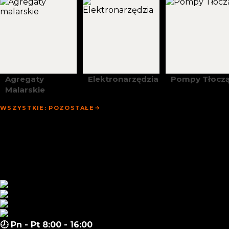
Agregaty
Elektronarzędzia
Pompy Tłocz
Malarskie
WSZYSTKIE: POZOSTAŁE
Strona Główna
Promocje
Sklep
Zapytanie Hurtowe
Aktualności
Materiały
Kontakt
🕗 Pn - Pt 8:00 - 16:00