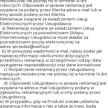
niezwłocznie, nie później niż w terminie 14 dni
roboczych. Odpowiedź w sprawie reklamacji jest
wysyłana na podany przez Klienta adres e-mail lub w
inny sposób podany przez Klienta.
Reklamacje związane ze świadczeniem Usług
Elektronicznych przez Usługodawcę:
a) Reklamacje związane ze świadczeniem Usług
Elektronicznych za pośrednictwem Sklepu
Internetowego Usługobiorca może składać za
pośrednictwem poczty elektronicznej na
adres:
sprzedaz@welta.pl
b) W powyższej wiadomości e-mail, należy podać jak
najwięcej informacji i okoliczności dotyczących
przedmiotu reklamacji, w szczególności rodzaj i datę
wystąpienia nieprawidłowości oraz dane kontaktowe.
c) Rozpatrzenie reklamacji przez Usługodawcę
następuje niezwłocznie, nie później niż w terminie 14 dni
roboczych.
d) Odpowiedź Usługodawcy w sprawie reklamacji jest
wysyłana na adres e-mail Usługobiorcy podany w
zgłoszeniu reklamacyjnym lub w inny podany przez
Usługobiorcę.
e) W przypadku, gdy na Produkt została udzielona
gwarancja, informacja o niej, a także jej treść, będą