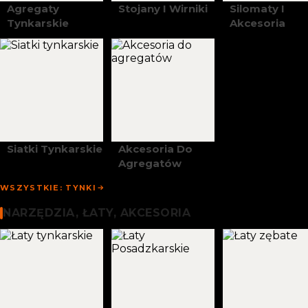
Agregaty
Stojany I Wirniki
Silomaty I
Tynkarskie
Akcesoria
Siatki Tynkarskie
Akcesoria Do
Agregatów
WSZYSTKIE: TYNKI
Narzędzia, Łaty I Akcesoria
NARZĘDZIA, ŁATY, AKCESORIA