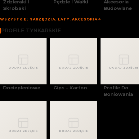
Zdzieraki I
Pędzle I Wałki
Akcesoria
Skrobaki
Budowlane
WSZYSTKIE: NARZĘDZIA, ŁATY, AKCESORIA
Profile Tynkarskie
PROFILE TYNKARSKIE
DODAJ ZDJĘCIE
DODAJ ZDJĘCIE
DODAJ ZDJĘCIE
Dociepleniowe
Gips – Karton
Profile Do
Boniowania
DODAJ ZDJĘCIE
DODAJ ZDJĘCIE