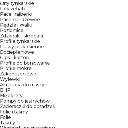
Łaty tynkarskie
Łaty zębate
Pace i rajberki
Pace nierdzewne
Pędzle i Wałki
Poziomice
Zdzieraki i skrobaki
Profile tynkarskie
Listwy przyokienne
Dociepleniowe
Gips - karton
Profile do boniowania
Profile mokre
Zakończeniowe
Wylewki
Akcesoria do maszyn
BHP
Mixokrety
Pompy do jastrychów
Zacieraczki do posadzek
Folie i taśmy
Folie
Taśmy