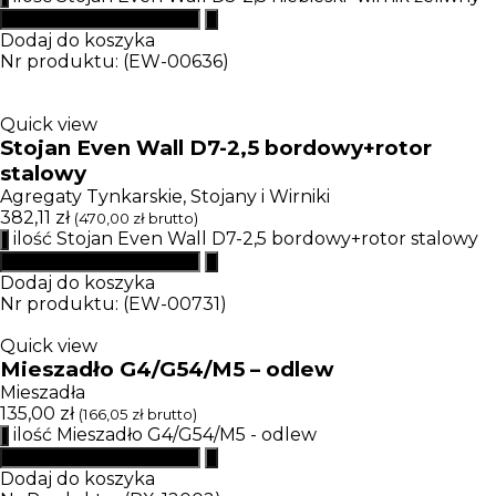
Dodaj do koszyka
Nr produktu: (EW-00636)
Quick view
Stojan Even Wall D7-2,5 bordowy+rotor
stalowy
Agregaty Tynkarskie
,
Stojany i Wirniki
382,11
zł
(
470,00
zł
brutto)
ilość Stojan Even Wall D7-2,5 bordowy+rotor stalowy
Dodaj do koszyka
Nr produktu: (EW-00731)
Quick view
Mieszadło G4/G54/M5 – odlew
Mieszadła
135,00
zł
(
166,05
zł
brutto)
ilość Mieszadło G4/G54/M5 - odlew
Dodaj do koszyka