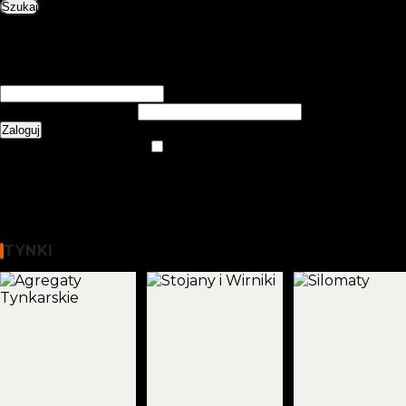
Szukaj
0
items
0,00
zł
Login / Register
Zarejestruj się
Utwórz konto
Nazwa użytkownika lub adres e-mail
*
Wymagane
Hasło
*
Wymagane
Zaloguj
Nie pamiętasz hasła?
Zapamiętaj mnie
Menu
0
items
0,00
zł
WYBIERZ KATEGORIĘ
Tynki
TYNKI