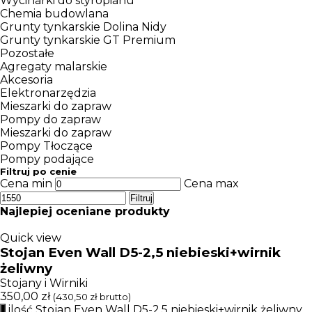
Wycinarki do styropianu
Chemia budowlana
Grunty tynkarskie Dolina Nidy
Grunty tynkarskie GT Premium
Pozostałe
Agregaty malarskie
Akcesoria
Elektronarzędzia
Mieszarki do zapraw
Pompy do zapraw
Mieszarki do zapraw
Pompy Tłoczące
Pompy podające
Filtruj po cenie
Cena min
Cena max
Filtruj
Najlepiej oceniane produkty
Quick view
Stojan Even Wall D5-2,5 niebieski+wirnik
żeliwny
Stojany i Wirniki
350,00
zł
(
430,50
zł
brutto)
ilość Stojan Even Wall D5-2,5 niebieski+wirnik żeliwny