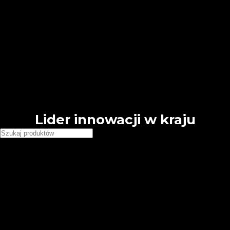
🕗 Pn - Pt 8:00 - 16:00
Free shipping for all orders of $150
English
Deutsch
French
Requires WPML plugin
Country
United States (USD)
Deutschland (EUR)
Japan (JPY)
Lider innowacji w kraju
Wybierz kategorie
Chemia budowlana
Grunty tynkarskie Dolina Nidy
Grunty tynkarskie GT Premium
Folie i taśmy
Folie
Taśmy
Narzędzia, łaty i akcesoria
Akcesoria budowlane