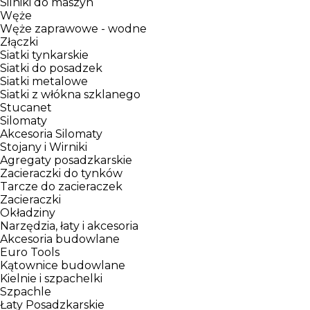
Silniki do maszyn
Węże
Węże zaprawowe - wodne
Złączki
Siatki tynkarskie
Siatki do posadzek
Siatki metalowe
Siatki z włókna szklanego
Stucanet
Silomaty
Akcesoria Silomaty
Stojany i Wirniki
Agregaty posadzkarskie
Zacieraczki do tynków
Tarcze do zacieraczek
Zacieraczki
Okładziny
Narzędzia, łaty i akcesoria
Akcesoria budowlane
Euro Tools
Kątownice budowlane
Kielnie i szpachelki
Szpachle
Łaty Posadzkarskie