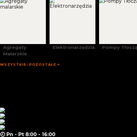
Agregaty
Elektronarzędzia
Pompy Tłocz
Malarskie
WSZYSTKIE: POZOSTAŁE
Strona Główna
Promocje
Sklep
Zapytanie Hurtowe
Aktualności
Materiały
Kontakt
🕗 Pn - Pt 8:00 - 16:00