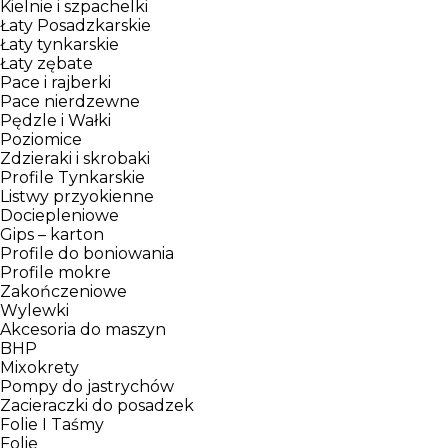
Kielnie i szpachelki
Łaty Posadzkarskie
Łaty tynkarskie
Łaty zębate
Pace i rajberki
Pace nierdzewne
Pędzle i Wałki
Poziomice
Zdzieraki i skrobaki
Profile Tynkarskie
Listwy przyokienne
Dociepleniowe
Gips – karton
Profile do boniowania
Profile mokre
Zakończeniowe
Wylewki
Akcesoria do maszyn
BHP
Mixokrety
Pompy do jastrychów
Zacieraczki do posadzek
Folie I Taśmy
Folie