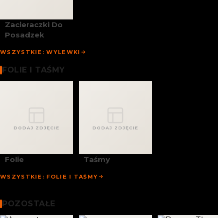
Zacieraczki Do
Posadzek
WSZYSTKIE: WYLEWKI
Folie I Taśmy
FOLIE I TAŚMY
DODAJ ZDJĘCIE
DODAJ ZDJĘCIE
Folie
Taśmy
WSZYSTKIE: FOLIE I TAŚMY
Chemia Budowlana
Pozostałe
POZOSTAŁE