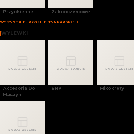
Przyokienne
Zakończeniowe
WSZYSTKIE: PROFILE TYNKARSKIE
Wylewki
WYLEWKI
DODAJ ZDJĘCIE
DODAJ ZDJĘCIE
DODAJ ZDJĘCIE
Akcesoria Do
BHP
Mixokrety
Maszyn
DODAJ ZDJĘCIE