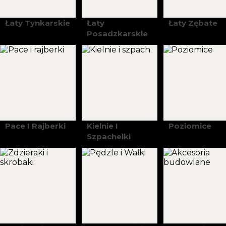
Łaty Tynkarskie
Łaty
Łaty Zębate
Posadzkarskie
Pace I Rajberki
Kielnie I
Poziomice
Szpachelki