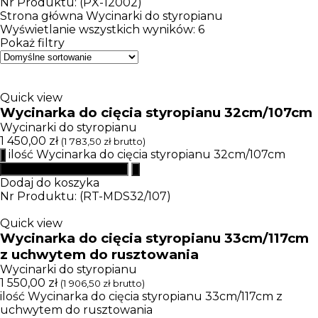
Nr Produktu: (PX-12002)
Strona główna
Wycinarki do styropianu
Wyświetlanie wszystkich wyników: 6
Pokaż filtry
Quick view
Wycinarka do cięcia styropianu 32cm/107cm
Wycinarki do styropianu
1 450,00
zł
(
1 783,50
zł
brutto)
ilość Wycinarka do cięcia styropianu 32cm/107cm
Dodaj do koszyka
Nr Produktu: (RT-MDS32/107)
Quick view
Wycinarka do cięcia styropianu 33cm/117cm
z uchwytem do rusztowania
Wycinarki do styropianu
1 550,00
zł
(
1 906,50
zł
brutto)
ilość Wycinarka do cięcia styropianu 33cm/117cm z
uchwytem do rusztowania