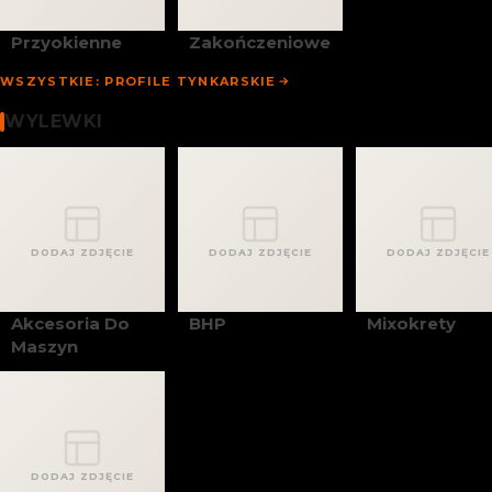
Przyokienne
Zakończeniowe
WSZYSTKIE: PROFILE TYNKARSKIE
Wylewki
WYLEWKI
DODAJ ZDJĘCIE
DODAJ ZDJĘCIE
DODAJ ZDJĘCIE
Akcesoria Do
BHP
Mixokrety
Maszyn
DODAJ ZDJĘCIE