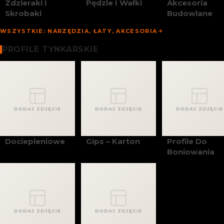
Zdzieraki I
Pędzle I Wałki
Akcesoria
Skrobaki
Budowlane
WSZYSTKIE: NARZĘDZIA, ŁATY, AKCESORIA
Profile Tynkarskie
PROFILE TYNKARSKIE
DODAJ ZDJĘCIE
DODAJ ZDJĘCIE
DODAJ ZDJĘCIE
Dociepleniowe
Gips – Karton
Profile Do
Boniowania
DODAJ ZDJĘCIE
DODAJ ZDJĘCIE