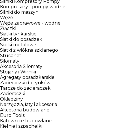
Silniki Kompresory Pompy
Kompresory - pompy wodne
Silniki do maszyn
Węże
Węże zaprawowe - wodne
Złączki
Siatki tynkarskie
Siatki do posadzek
Siatki metalowe
Siatki z włókna szklanego
Stucanet
Silomaty
Akcesoria Silomaty
Stojany i Wirniki
Agregaty posadzkarskie
Zacieraczki do tynków
Tarcze do zacieraczek
Zacieraczki
Okładziny
Narzędzia, łaty i akcesoria
Akcesoria budowlane
Euro Tools
Kątownice budowlane
Kielnie i szpachelki