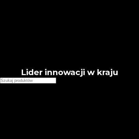
🕗 Pn - Pt 8:00 - 16:00
Free shipping for all orders of $150
English
Deutsch
French
Requires WPML plugin
Country
United States (USD)
Deutschland (EUR)
Japan (JPY)
Lider innowacji w kraju
Wybierz kategorie
Chemia budowlana
Grunty tynkarskie Dolina Nidy
Grunty tynkarskie GT Premium
Folie i taśmy
Folie
Taśmy
Narzędzia, łaty i akcesoria
Akcesoria budowlane