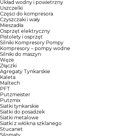
Układ wodny i powietrzny
Uszczelki
Części do kompresora
Czyszczaki i wały
Mieszadła
Osprzęt elektryczny
Pistolety i osprzęt
Silniki Kompresory Pompy
Kompresory – pompy wodne
Silniki do maszyn
Węże
Złączki
Agregaty Tynkarskie
Kaleta
Maltech
PFT
Putzmeister
Putzmix
Siatki tynkarskie
Siatki do posadzek
Siatki metalowe
Siatki z włókna szklanego
Stucanet
Silomaty