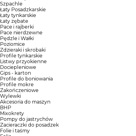
Szpachle
Łaty Posadzkarskie
Łaty tynkarskie
Łaty zębate
Pace i rajberki
Pace nierdzewne
Pędzle i Wałki
Poziomice
Zdzieraki i skrobaki
Profile tynkarskie
Listwy przyokienne
Dociepleniowe
Gips - karton
Profile do boniowania
Profile mokre
Zakończeniowe
Wylewki
Akcesoria do maszyn
BHP
Mixokrety
Pompy do jastrychów
Zacieraczki do posadzek
Folie i taśmy