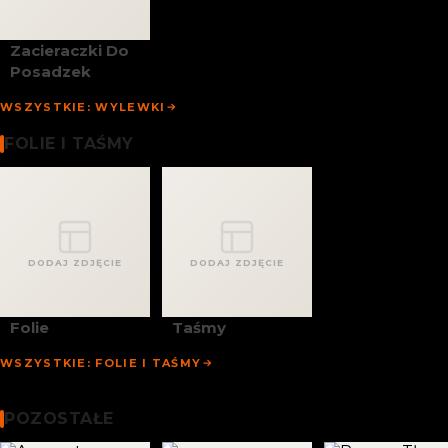
Zacieraczki Do
Posadzek
WSZYSTKIE: WYLEWKI
Folie I Taśmy
FOLIE I TAŚMY
DODAJ ZDJĘCIE
DODAJ ZDJĘCIE
Folie
Taśmy
WSZYSTKIE: FOLIE I TAŚMY
Chemia Budowlana
Pozostałe
POZOSTAŁE