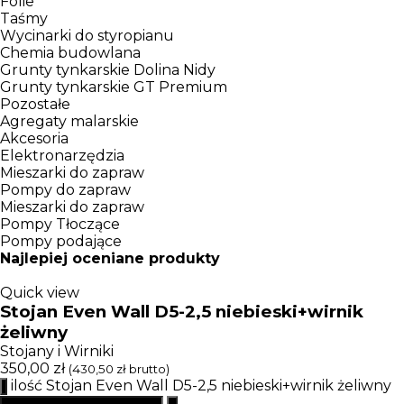
Folie
Taśmy
Wycinarki do styropianu
Chemia budowlana
Grunty tynkarskie Dolina Nidy
Grunty tynkarskie GT Premium
Pozostałe
Agregaty malarskie
Akcesoria
Elektronarzędzia
Mieszarki do zapraw
Pompy do zapraw
Mieszarki do zapraw
Pompy Tłoczące
Pompy podające
Najlepiej oceniane produkty
Quick view
Stojan Even Wall D5-2,5 niebieski+wirnik
żeliwny
Stojany i Wirniki
350,00
zł
(
430,50
zł
brutto)
ilość Stojan Even Wall D5-2,5 niebieski+wirnik żeliwny