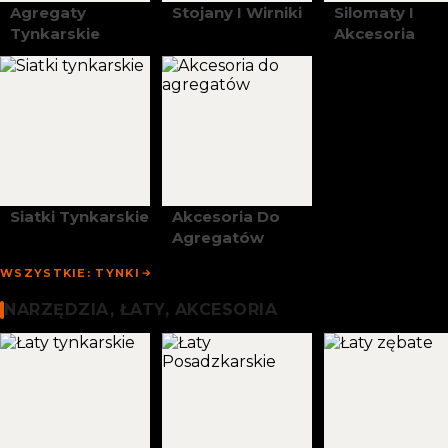
Agregaty
Stojany I Wirniki
Silomaty I
Tynkarskie
Akcesoria
Siatki Tynkarskie
Akcesoria Do
Agregatów
WSZYSTKIE: TYNKI
Narzędzia, Łaty I Akcesoria
NARZĘDZIA, ŁATY, AKCESORIA