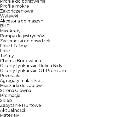
Profile do boniowania
Profile mokre
Zakończeniowe
Wylewki
Akcesoria do maszyn
BHP
Mixokrety
Pompy do jastrychów
Zacieraczki do posadzek
Folie I Taśmy
Folie
Taśmy
Chemia Budowlana
Grunty tynkarskie Dolina Nidy
Grunty tynkarskie GT Premium
Pozostałe
Agregaty malarskie
Mieszarki do zapraw
Strona Główna
Promocje
Sklep
Zapytanie Hurtowe
Aktualności
Materiały