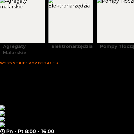
Agregaty
Elektronarzędzia
Pompy Tłocz
Malarskie
WSZYSTKIE: POZOSTAŁE
Strona Główna
Promocje
Sklep
Zapytanie Hurtowe
Aktualności
Materiały
Kontakt
🕗 Pn - Pt 8:00 - 16:00