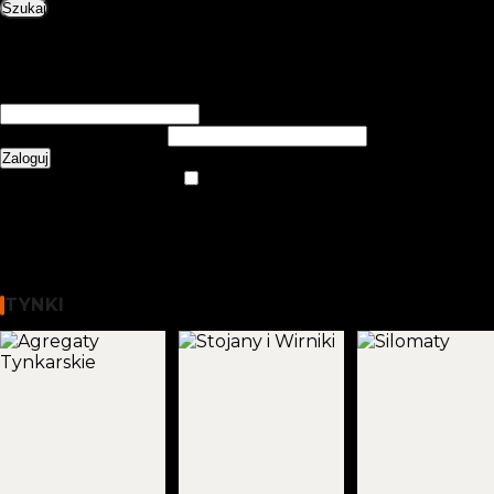
Szukaj
0
items
0,00
zł
Login / Register
Zarejestruj się
Utwórz konto
Nazwa użytkownika lub adres e-mail
*
Wymagane
Hasło
*
Wymagane
Zaloguj
Nie pamiętasz hasła?
Zapamiętaj mnie
Menu
0
items
0,00
zł
WYBIERZ KATEGORIĘ
Tynki
TYNKI