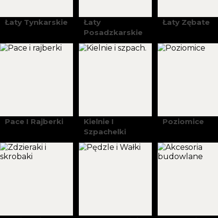
Łaty Tynkarskie
Łaty
Łaty Zębate
Posadzkarskie
Pace I Rajberki
Kielnie I
Poziomice
Szpachelki