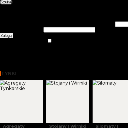
Szukaj
0
items
0,00
zł
Login / Register
Zarejestruj się
Utwórz konto
Nazwa użytkownika lub adres e-mail
*
Wymagane
Hasło
*
Wymagane
Zaloguj
Nie pamiętasz hasła?
Zapamiętaj mnie
Menu
0
items
0,00
zł
WYBIERZ KATEGORIĘ
Tynki
TYNKI
Agregaty
Stojany I Wirniki
Silomaty I