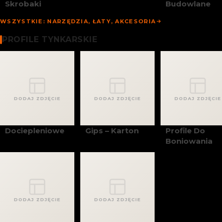
Skrobaki
Budowlane
WSZYSTKIE: NARZĘDZIA, ŁATY, AKCESORIA
Profile Tynkarskie
PROFILE TYNKARSKIE
DODAJ ZDJĘCIE
DODAJ ZDJĘCIE
DODAJ ZDJĘCIE
Dociepleniowe
Gips – Karton
Profile Do
Boniowania
DODAJ ZDJĘCIE
DODAJ ZDJĘCIE