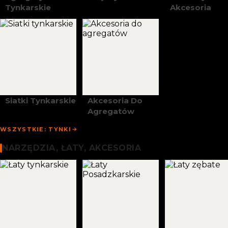
Tynkarskie
Akcesoria
Siatki Tynkarskie
Akcesoria Do
Agregatów
WSZYSTKIE: TYNKI
Narzędzia, Łaty I Akcesoria
NARZĘDZIA, ŁATY, AKCESORIA