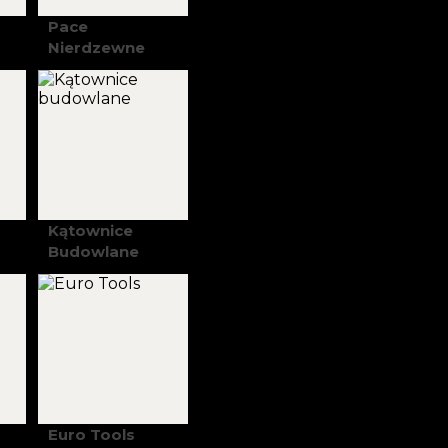
Pace
Nierdzewne
Kątownice
Budowlane
Euro Tools