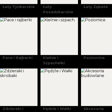
Łaty Tynkarskie
Łaty
Łaty Zębate
Posadzkarskie
Pace I Rajberki
Kielnie I
Poziomice
Szpachelki
Zdzieraki I
Pędzle I Wałki
Akcesoria