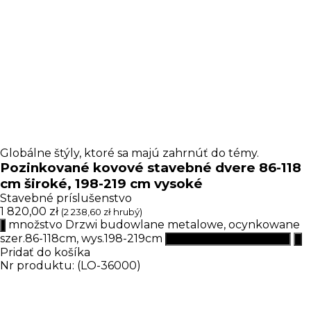
Globálne štýly, ktoré sa majú zahrnúť do témy.
Pozinkované kovové stavebné dvere 86-118
cm široké, 198-219 cm vysoké
Stavebné príslušenstvo
1 820,00
zł
(
2 238,60
zł
hrubý)
množstvo Drzwi budowlane metalowe, ocynkowane
szer.86-118cm, wys.198-219cm
Pridať do košíka
Nr produktu: (LO-36000)