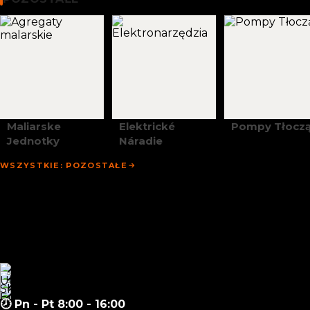
Maliarske
Elektrické
Pompy Tłocz
Jednotky
Náradie
WSZYSTKIE: POZOSTAŁE
Domovská Stránka
Propagačné Akcie
Obchod
Zapytanie Hurtowe
Novinky
Materiály
Kontakt
🕗 Pn - Pt 8:00 - 16:00