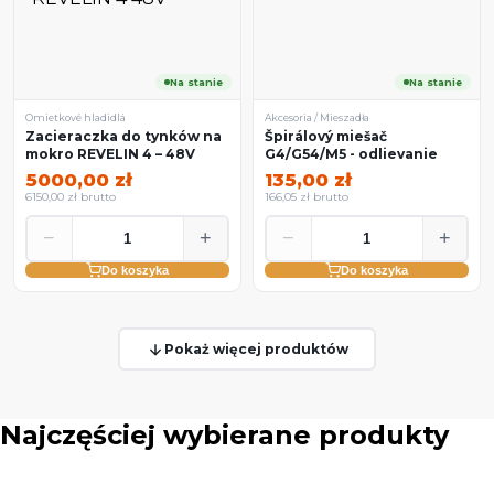
Na stanie
Na stanie
Omietkové hladidlá
Akcesoria / Mieszadła
Zacieraczka do tynków na
Špirálový miešač
mokro REVELIN 4 – 48V
G4/G54/M5 - odlievanie
5000,00 zł
135,00 zł
6150,00 zł brutto
166,05 zł brutto
−
+
−
+
Do koszyka
Do koszyka
Pokaż więcej produktów
Najczęściej wybierane produkty