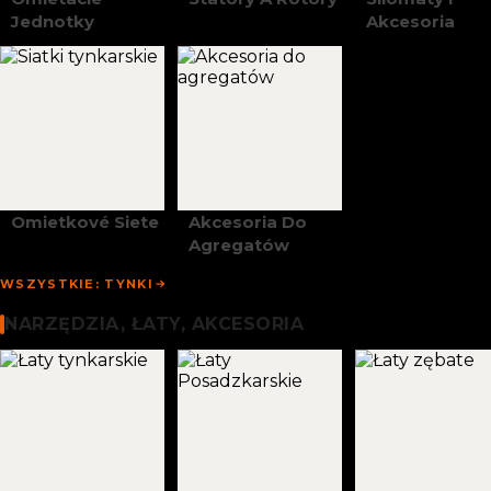
Jednotky
Akcesoria
Omietkové Siete
Akcesoria Do
Agregatów
WSZYSTKIE: TYNKI
Narzędzia, Łaty I Akcesoria
NARZĘDZIA, ŁATY, AKCESORIA