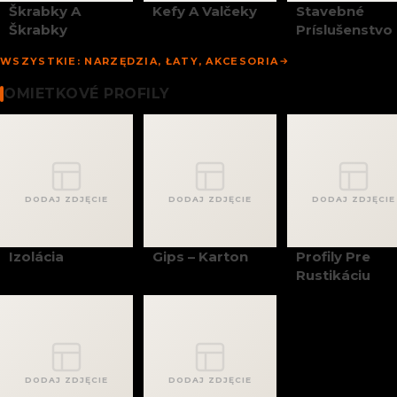
Škrabky A
Kefy A Valčeky
Stavebné
Škrabky
Príslušenstvo
WSZYSTKIE: NARZĘDZIA, ŁATY, AKCESORIA
Omietkové Profily
OMIETKOVÉ PROFILY
DODAJ ZDJĘCIE
DODAJ ZDJĘCIE
DODAJ ZDJĘCIE
Izolácia
Gips – Karton
Profily Pre
Rustikáciu
DODAJ ZDJĘCIE
DODAJ ZDJĘCIE