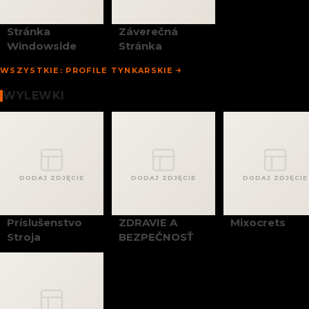
Stránka
Záverečná
Windowside
Stránka
WSZYSTKIE: PROFILE TYNKARSKIE
Wylewki
WYLEWKI
DODAJ ZDJĘCIE
DODAJ ZDJĘCIE
DODAJ ZDJĘCIE
Príslušenstvo
ZDRAVIE A
Mixocrets
Stroja
BEZPEČNOSŤ