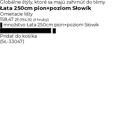
Globálne štýly, ktoré sa majú zahrnúť do témy.
Łata 250cm pion+poziom Słowik
Omietacie lišty
158,47
zł
(
194,92
zł
hrubý)
množstvo Łata 250cm pion+poziom Słowik
Pridať do košíka
(SŁ-33047)