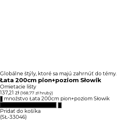
Globálne štýly, ktoré sa majú zahrnúť do témy.
Łata 200cm pion+poziom Słowik
Omietacie lišty
137,21
zł
(
168,77
zł
hrubý)
množstvo Łata 200cm pion+poziom Słowik
Pridať do košíka
(SŁ-33046)