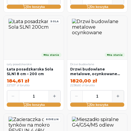
Do koszyka
Do koszyka
SOLA
Na stanie
Na stanie
Łaty posadzkarskie
Drzwi budowlane
Łata posadzkarska Sola
Drzwi budowlane
SLN1 8 cm – 200 cm
metalowe, ocynkowane
szer. 86–118 cm, wys. 198–
184,61 zł
1820,00 zł
219 cm
227,07 zł brutto
2238,60 zł brutto
−
+
−
+
Do koszyka
Do koszyka
REVELIN