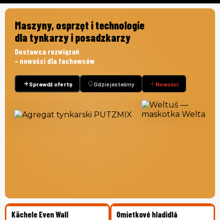
Maszyny, osprzęt i technologie
dla tynkarzy i posadzkarzy
Dostawca rozwiązań
– nowości dla fachowców
Sprawdź ofertę
Gdzie jesteśmy
Nowości
Kächele Even Wall
Omietkové hladidlá