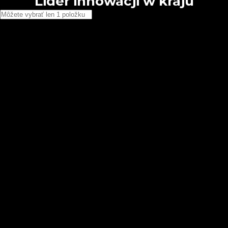
Lider innowacji w kraju
Vyhľadávam…
Stavebné chemikálie
Základné nátery omietok Nida Valley
Základné nátery omietok GT Premium
Fólie a pásky
Filmy
Pásky
Narzędzia, łaty i akcesoria
Stavebné príslušenstvo
Nástroje Euro Tools
Stavebné uhly
Stierky a špachtle
Tmely
Podlahové laty
Omietacie lišty
Zubaté záplaty
Tempo a dravosť
Plaváky z nehrdzavejúcej ocele
Kefy a valčeky
Úrovne
Škrabky a škrabky
Pozostałe