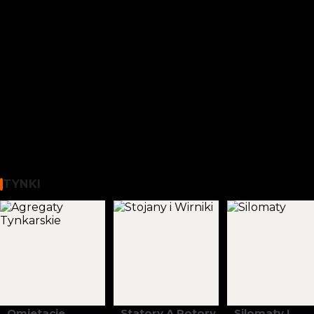
0
items
0,00
zł
WYBIERZ KATEGORIĘ
Tynki
TYNKI
Omietacie
Statory A Rotory
Silomaty I