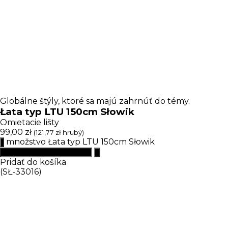
Globálne štýly, ktoré sa majú zahrnúť do témy.
Łata typ LTU 150cm Słowik
Omietacie lišty
99,00
zł
(
121,77
zł
hrubý)
množstvo Łata typ LTU 150cm Słowik
Pridať do košíka
(SŁ-33016)