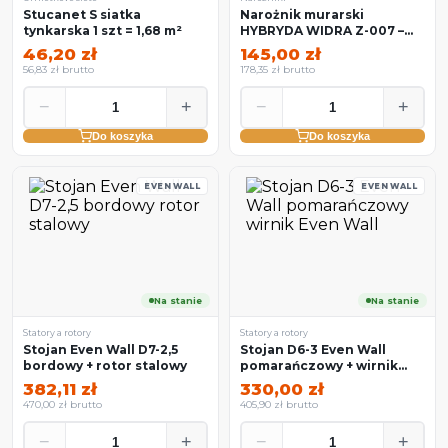
Stucanet S siatka
Narożnik murarski
tynkarska 1 szt = 1,68 m²
HYBRYDA WIDRA Z-007 –
3,00 m (25 szt)
46,20 zł
145,00 zł
56,83 zł brutto
178,35 zł brutto
−
+
−
+
Do koszyka
Do koszyka
EVEN WALL
EVEN WALL
Na stanie
Na stanie
Statory a rotory
Statory a rotory
Stojan Even Wall D7-2,5
Stojan D6-3 Even Wall
bordowy + rotor stalowy
pomarańczowy + wirnik
Even Wall
382,11 zł
330,00 zł
470,00 zł brutto
405,90 zł brutto
−
+
−
+