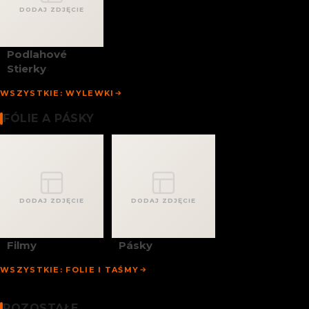
DODAJ ZDJĘCIE
Podlahové
Stierky
WSZYSTKIE: WYLEWKI
Fólie A Pásky
FÓLIE A PÁSKY
DODAJ ZDJĘCIE
DODAJ ZDJĘCIE
Filmy
Pásky
WSZYSTKIE: FOLIE I TAŚMY
Stavebné Chemikálie
Pozostałe
POZOSTAŁE