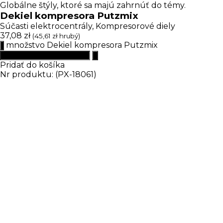
Globálne štýly, ktoré sa majú zahrnúť do témy.
Dekiel kompresora Putzmix
Súčasti elektrocentrály
,
Kompresorové diely
37,08
zł
(
45,61
zł
hrubý)
množstvo Dekiel kompresora Putzmix
Pridať do košíka
Nr produktu: (PX-18061)