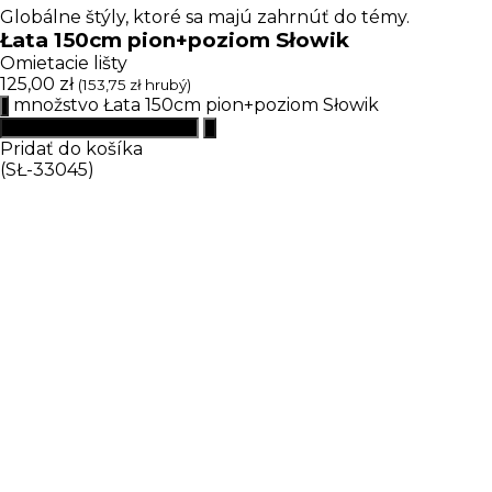
Globálne štýly, ktoré sa majú zahrnúť do témy.
Łata 150cm pion+poziom Słowik
Omietacie lišty
125,00
zł
(
153,75
zł
hrubý)
množstvo Łata 150cm pion+poziom Słowik
Pridať do košíka
(SŁ-33045)