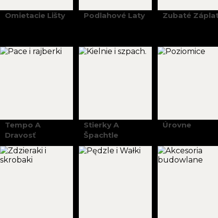
Omietacie Lišty
Podlahové Laty
Zubaté Zápla
Tempo A
Stierky A
Úrovne
Dravosť
Špachtle