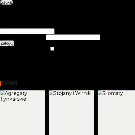
Szukaj
0
items
0,00
zł
Login / Register
Zarejestruj się
Utwórz konto
Nazwa użytkownika lub adres e-mail
*
Wymagane
Hasło
*
Wymagane
Zaloguj
Nie pamiętasz hasła?
Zapamiętaj mnie
Menu
0
items
0,00
zł
WYBIERZ KATEGORIĘ
Tynki
TYNKI