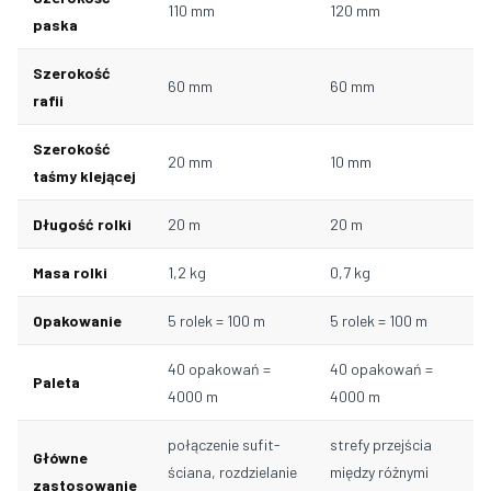
110 mm
120 mm
paska
Szerokość
60 mm
60 mm
rafii
Szerokość
20 mm
10 mm
taśmy klejącej
Długość rolki
20 m
20 m
Masa rolki
1,2 kg
0,7 kg
Opakowanie
5 rolek = 100 m
5 rolek = 100 m
40 opakowań =
40 opakowań =
Paleta
4000 m
4000 m
połączenie sufit-
strefy przejścia
Główne
ściana, rozdzielanie
między różnymi
zastosowanie