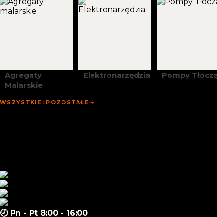
Agregaty
Elektronarzędzia
Pompy Tłocz
Malarskie
WSZYSTKIE: POZOSTAŁE
Strona Główna
Promocje
Sklep
Zapytanie Hurtowe
Aktualności
Materiały
Kontakt
🕗 Pn - Pt 8:00 - 16:00