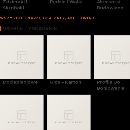
Zdzieraki I
Pędzle I Wałki
Akcesoria
Skrobaki
Budowlane
WSZYSTKIE: NARZĘDZIA, ŁATY, AKCESORIA
Profile Tynkarskie
PROFILE TYNKARSKIE
DODAJ ZDJĘCIE
DODAJ ZDJĘCIE
DODAJ ZDJĘCIE
Dociepleniowe
Gips – Karton
Profile Do
Boniowania
DODAJ ZDJĘCIE
DODAJ ZDJĘCIE