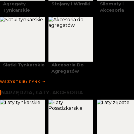
Agregaty
Stojany I Wirniki
Silomaty I
Tynkarskie
Akcesoria
Siatki Tynkarskie
Akcesoria Do
Agregatów
WSZYSTKIE: TYNKI
Narzędzia, Łaty I Akcesoria
NARZĘDZIA, ŁATY, AKCESORIA