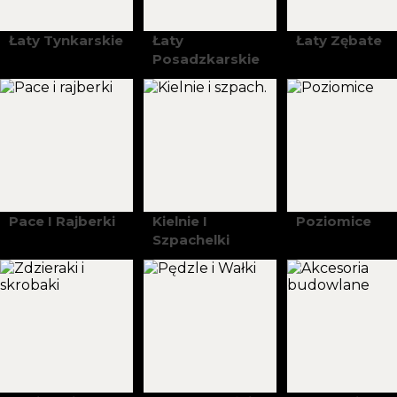
Łaty Tynkarskie
Łaty
Łaty Zębate
Posadzkarskie
Pace I Rajberki
Kielnie I
Poziomice
Szpachelki