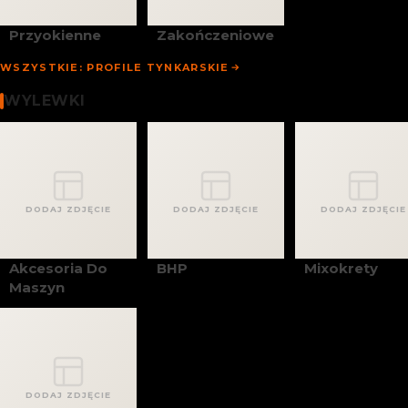
Przyokienne
Zakończeniowe
WSZYSTKIE: PROFILE TYNKARSKIE
Wylewki
WYLEWKI
DODAJ ZDJĘCIE
DODAJ ZDJĘCIE
DODAJ ZDJĘCIE
Akcesoria Do
BHP
Mixokrety
Maszyn
DODAJ ZDJĘCIE