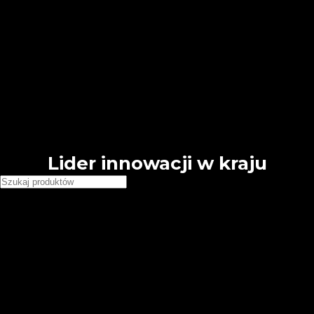
🕗 Pn - Pt 8:00 - 16:00
Free shipping for all orders of $150
English
Deutsch
French
Requires WPML plugin
Country
United States (USD)
Deutschland (EUR)
Japan (JPY)
Lider innowacji w kraju
Wybierz kategorie
Chemia budowlana
Grunty tynkarskie Dolina Nidy
Grunty tynkarskie GT Premium
Folie i taśmy
Folie
Taśmy
Narzędzia, łaty i akcesoria
Akcesoria budowlane