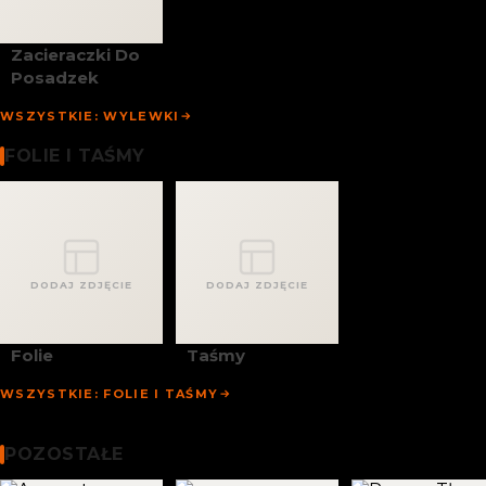
Zacieraczki Do
Posadzek
WSZYSTKIE: WYLEWKI
Folie I Taśmy
FOLIE I TAŚMY
DODAJ ZDJĘCIE
DODAJ ZDJĘCIE
Folie
Taśmy
WSZYSTKIE: FOLIE I TAŚMY
Chemia Budowlana
Pozostałe
POZOSTAŁE