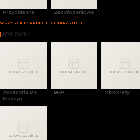
Przyokienne
Zakończeniowe
WSZYSTKIE: PROFILE TYNKARSKIE
Wylewki
WYLEWKI
DODAJ ZDJĘCIE
DODAJ ZDJĘCIE
DODAJ ZDJĘCIE
Akcesoria Do
BHP
Mixokrety
Maszyn
DODAJ ZDJĘCIE