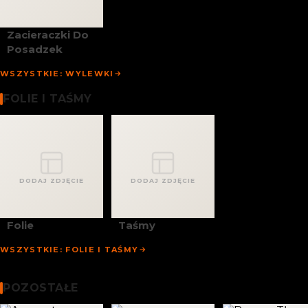
Zacieraczki Do
Posadzek
WSZYSTKIE: WYLEWKI
Folie I Taśmy
FOLIE I TAŚMY
DODAJ ZDJĘCIE
DODAJ ZDJĘCIE
Folie
Taśmy
WSZYSTKIE: FOLIE I TAŚMY
Chemia Budowlana
Pozostałe
POZOSTAŁE