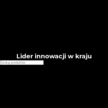
🕗 Pn - Pt 8:00 - 16:00
Free shipping for all orders of $150
English
Deutsch
French
Requires WPML plugin
Country
United States (USD)
Deutschland (EUR)
Japan (JPY)
Lider innowacji w kraju
Wybierz kategorie
Chemia budowlana
Grunty tynkarskie Dolina Nidy
Grunty tynkarskie GT Premium
Folie i taśmy
Folie
Taśmy
Narzędzia, łaty i akcesoria
Akcesoria budowlane