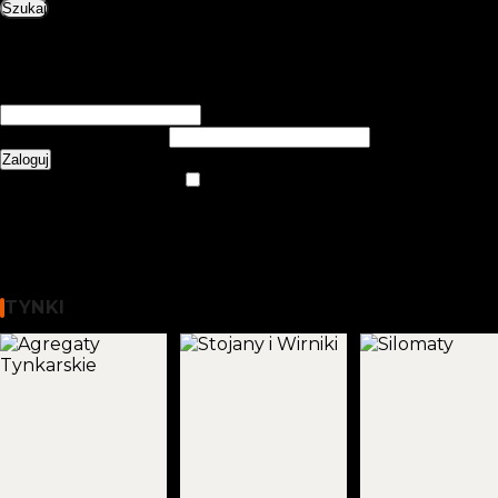
Szukaj
0
items
0,00
zł
Login / Register
Zarejestruj się
Utwórz konto
Nazwa użytkownika lub adres e-mail
*
Wymagane
Hasło
*
Wymagane
Zaloguj
Nie pamiętasz hasła?
Zapamiętaj mnie
Menu
0
items
0,00
zł
WYBIERZ KATEGORIĘ
Tynki
TYNKI