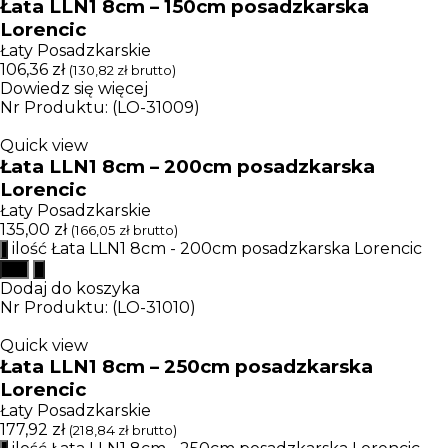
Łata LLN1 8cm – 150cm posadzkarska
Lorencic
Łaty Posadzkarskie
106,36
zł
(
130,82
zł
brutto)
Dowiedz się więcej
Nr Produktu: (LO-31009)
Quick view
Łata LLN1 8cm – 200cm posadzkarska
Lorencic
Łaty Posadzkarskie
135,00
zł
(
166,05
zł
brutto)
ilość Łata LLN1 8cm - 200cm posadzkarska Lorencic
Dodaj do koszyka
Nr Produktu: (LO-31010)
Quick view
Łata LLN1 8cm – 250cm posadzkarska
Lorencic
Łaty Posadzkarskie
177,92
zł
(
218,84
zł
brutto)