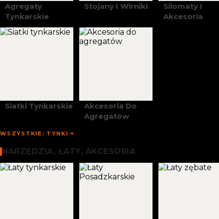
Agregaty
Stojany I Wirniki
Silomaty I
Tynkarskie
Akcesoria
Siatki Tynkarskie
Akcesoria Do
Agregatów
WSZYSTKIE: TYNKI
Narzędzia, Łaty I Akcesoria
NARZĘDZIA, ŁATY, AKCESORIA