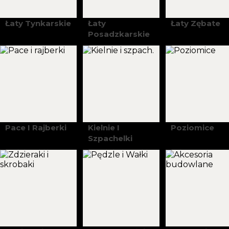
Łaty Tynkarskie
Łaty
Łaty Zębate
Posadzkarskie
Pace I Rajberki
Kielnie I
Poziomice
Szpachelki