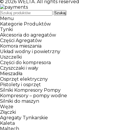
© 2026
WELTA
. All rights reserved
Szukaj
Menu
Kategorie Produktów
Tynki
Akcesoria do agregatów
Części Agregatów
Komora mieszania
Układ wodny i powietrzny
Uszczelki
Części do kompresora
Czyszczaki i wały
Mieszadła
Osprzęt elektryczny
Pistolety i osprzęt
Silniki Kompresory Pompy
Kompresory – pompy wodne
Silniki do maszyn
Węże
Złączki
Agregaty Tynkarskie
Kaleta
Maltech