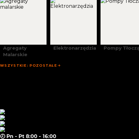
Agregaty
Elektronarzędzia
Pompy Tłocz
Malarskie
WSZYSTKIE: POZOSTAŁE
Strona Główna
Promocje
Sklep
Zapytanie Hurtowe
Aktualności
Materiały
Kontakt
🕗 Pn - Pt 8:00 - 16:00