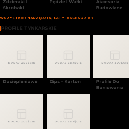
Zdzieraki I
Pędzle I Wałki
Akcesoria
Skrobaki
Budowlane
WSZYSTKIE: NARZĘDZIA, ŁATY, AKCESORIA
Profile Tynkarskie
PROFILE TYNKARSKIE
DODAJ ZDJĘCIE
DODAJ ZDJĘCIE
DODAJ ZDJĘCIE
Dociepleniowe
Gips – Karton
Profile Do
Boniowania
DODAJ ZDJĘCIE
DODAJ ZDJĘCIE