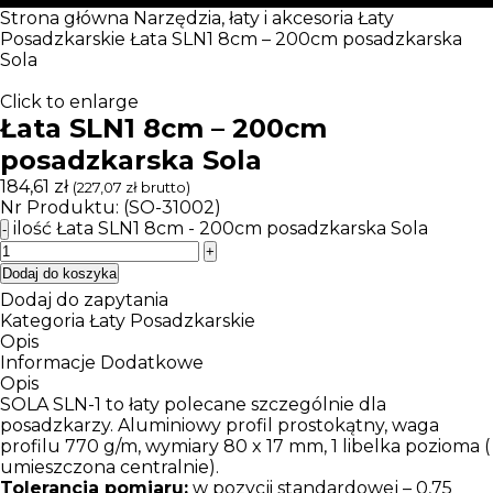
Strona główna
Narzędzia, łaty i akcesoria
Łaty
Posadzkarskie
Łata SLN1 8cm – 200cm posadzkarska
Sola
Click to enlarge
Łata SLN1 8cm – 200cm
posadzkarska Sola
184,61
zł
(
227,07
zł
brutto)
Nr Produktu: (SO-31002)
ilość Łata SLN1 8cm - 200cm posadzkarska Sola
Dodaj do koszyka
Dodaj do zapytania
Kategoria
Łaty Posadzkarskie
Opis
Informacje Dodatkowe
Opis
SOLA SLN-1 to łaty polecane szczególnie dla
posadzkarzy. Aluminiowy profil prostokątny, waga
profilu 770 g/m, wymiary 80 x 17 mm, 1 libelka pozioma (
umieszczona centralnie).
Tolerancja pomiaru:
w pozycji standardowej – 0,75