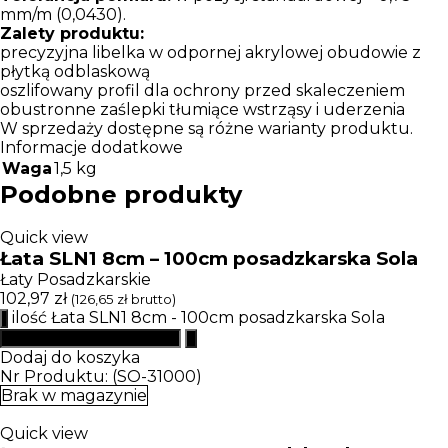
mm/m (0,0430).
Zalety produktu:
precyzyjna libelka w odpornej akrylowej obudowie z
płytką odblaskową
oszlifowany profil dla ochrony przed skaleczeniem
obustronne zaślepki tłumiące wstrząsy i uderzenia
W sprzedaży dostępne są różne warianty produktu.
Informacje dodatkowe
Waga
1,5 kg
Podobne produkty
Quick view
Łata SLN1 8cm – 100cm posadzkarska Sola
Łaty Posadzkarskie
102,97
zł
(
126,65
zł
brutto)
ilość Łata SLN1 8cm - 100cm posadzkarska Sola
Dodaj do koszyka
Nr Produktu: (SO-31000)
Brak w magazynie
Quick view