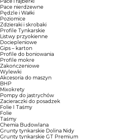
Pace i rajberki
Pace nierdzewne
Pędzle i Wałki
Poziomice
Zdzieraki i skrobaki
Profile Tynkarskie
Listwy przyokienne
Dociepleniowe
Gips – karton
Profile do boniowania
Profile mokre
Zakończeniowe
Wylewki
Akcesoria do maszyn
BHP
Mixokrety
Pompy do jastrychów
Zacieraczki do posadzek
Folie I Taśmy
Folie
Taśmy
Chemia Budowlana
Grunty tynkarskie Dolina Nidy
Grunty tynkarskie GT Premium